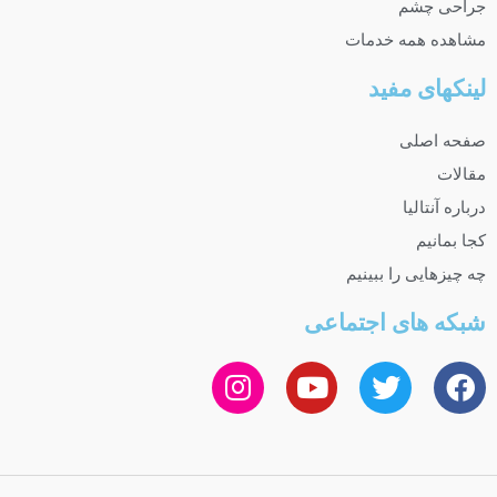
جراحی چشم
مشاهده همه خدمات
لینکهای مفید
صفحه اصلی
مقالات
درباره آنتالیا
کجا بمانیم
چه چیزهایی را ببینیم
شبکه های اجتماعی
I
Y
T
F
n
o
w
a
s
u
i
c
t
t
t
e
a
u
t
b