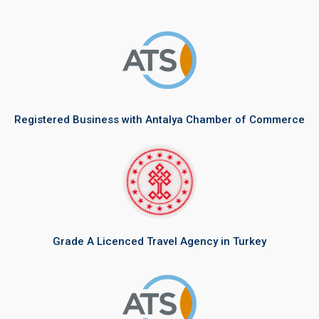
g
b
e
o
r
e
r
o
a
k
m
Registered Business with Antalya Chamber of Commerce
Grade A Licenced Travel Agency in Turkey