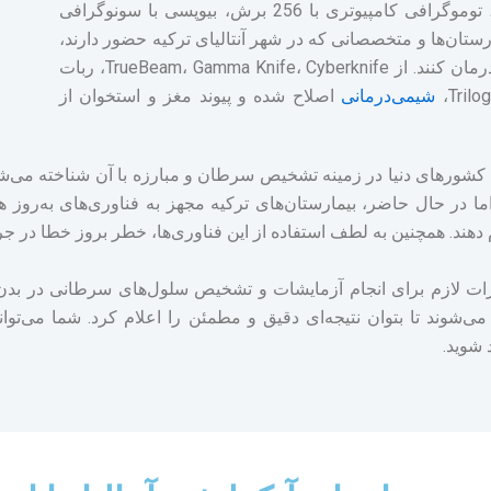
اسکن PET-CT با کنتراست، ام آر ای با توان 3 تسلا، توموگرافی کامپیوتری با 256 برش، بیوپسی با سونوگرافی
 WES و NGS اشاره کرد. بیمارستان‌ها و متخصصانی که در شهر آنتالیای ترکیه حضور دارند،
با کمک راهکارهای مختلف می‌توانند انواع سرطان را درمان کنند. از TrueBeam، Gamma Knife، Cyberknife، ربات
شیمی‌درمانی
اصلاح شده و پیوند مغز و استخوان از
 کشورهای دنیا در زمینه تشخیص سرطان و مبارزه با آن شناخته می‌ش
 در حال حاضر، بیمارستان‌های ترکیه مجهز به فناوری‌های به‌روز هس
 دهند. همچنین به لطف استفاده از این فناوری‌ها، خطر بروز خطا در
زات لازم برای انجام آزمایشات و تشخیص سلول‌های سرطانی در بدن ه
می‌شوند تا بتوان نتیجه‌ای دقیق و مطمئن را اعلام کرد. شما می‌
 شوید.