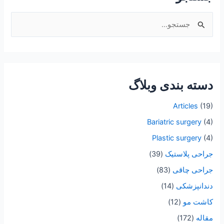
ج
س
ت
ج
دسته بندی وبلاگ
و
ب
Articles
(19)
ر
Bariatric surgery
(4)
ا
Plastic surgery
(4)
ی
جراحی پلاستیک
(39)
:
جراحی چاقی
(83)
دندانپزشکی
(14)
کاشت مو
(12)
مقاله
(172)