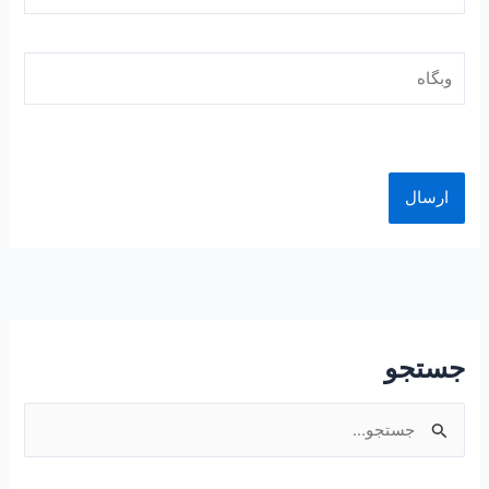
وبگاه
جستجو
ج
س