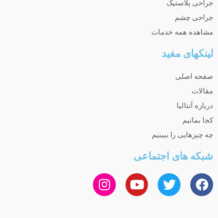
جراحی پلاستیک
جراحی چشم
مشاهده همه خدمات
لینکهای مفید
صفحه اصلی
مقالات
درباره آنتالیا
کجا بمانیم
چه چیزهایی را ببینیم
شبکه های اجتماعی
I
Y
T
F
n
o
w
a
s
u
i
c
t
t
t
e