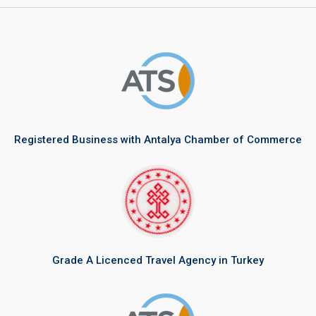
a
u
t
b
g
b
e
o
r
e
r
o
a
k
m
Registered Business with Antalya Chamber of Commerce
Grade A Licenced Travel Agency in Turkey