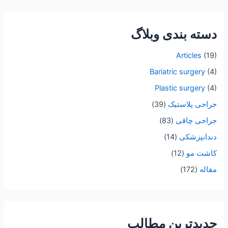
ت
ج
دسته بندی وبلاگ
و
ب
Articles
(19)
ر
Bariatric surgery
(4)
ا
Plastic surgery
(4)
ی
جراحی پلاستیک
(39)
:
جراحی چاقی
(83)
دندانپزشکی
(14)
کاشت مو
(12)
مقاله
(172)
جدیدترین مطالب