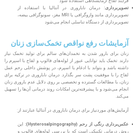
فرآیند لقاح آزمایشگاهی استفاده شود
تصویربرداری:
درمان ناباروری در آنتالیا با استفاده از
تصویربرداری مانند وازوگرافی یا MRI مغز، سونوگرافی بیضه،
تصویربرداری از دستگاه تناسلی انجام می‌شود
آزمایشات رفع نواقص تخمک‌سازی زنان
زنان برای بارور شدن به تخمدان‌های سالم برای تولید تخمک نیاز
دارند. تخمک باید توانایی عبور از لوله‌های فالوپ و لقاح با اسپرم را
داشته باشد و بتواند با ادغام با اسپرم، در پوشش داخلی رحم عمل
لقاح را با موفقیت پشت سر بگذارد. درمان ناباروری در ترکیه برای
زنان، با مطالعات گسترده و تخصصی بر روی دلایل عدم باروری زنان
انجام می‌شود و با پیشرفته‌ترین امکانات روند درمانی آن‌ها را تسهیل
می‌کند.
آزمایش‌های موردنیاز برای درمان ناباروری در آنتالیا عبارتند از:
عکس‌برداری رنگی از رحم
(
Hysterosalpingography
)
:
این
روش درمانی تکنیکی است که با بررسی لوله‌های فالوپ و