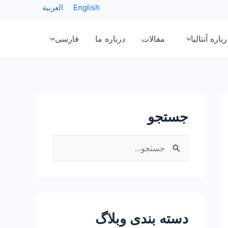
English
العربية
رباره آنتالیا
مقالات
درباره ما
فارسی
جستجو
ج
س
ت
ج
دسته بندی وبلاگ
و