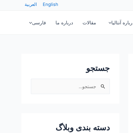
English
العربية
رباره آنتالیا
مقالات
درباره ما
فارسی
جستجو
ج
س
ت
ج
دسته بندی وبلاگ
و